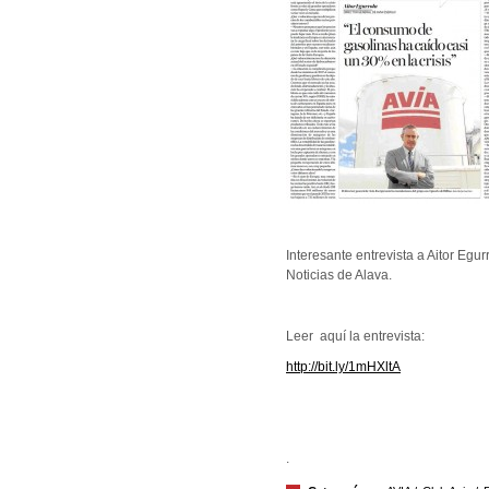
Interesante entrevista a Aitor Egur
Noticias de Alava.
Leer aquí la entrevista:
http://bit.ly/1mHXltA
.