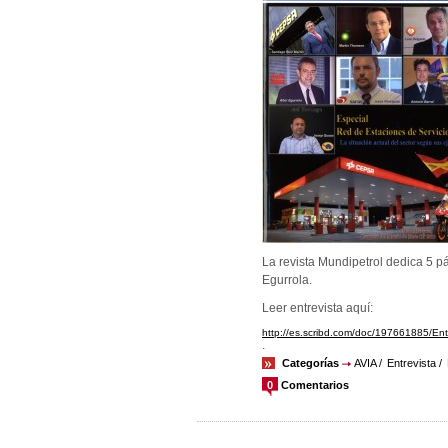
La revista Mundipetrol dedica 5 pá
Egurrola.
Leer entrevista aquí:
http://es.scribd.com/doc/197661885/Ent
.
Categorías
AVIA
Entrevista
0
Comentarios