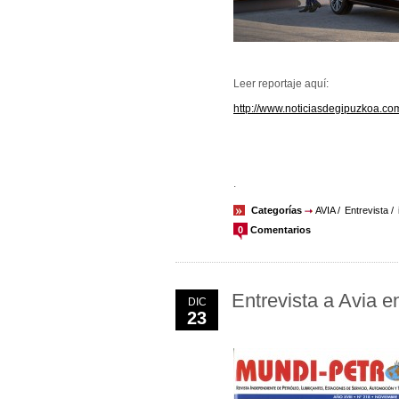
Leer reportaje aquí:
http://www.noticiasdegipuzkoa.co
.
Categorías
AVIA
Entrevista
0
Comentarios
Entrevista a Avia e
DIC
23