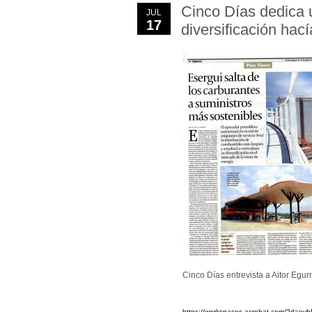
Cinco Días dedica u
JUL
17
diversificación hac
Cinco Días entrevista a Aitor Egurr
https://workspaces.acrobat.com/?d=