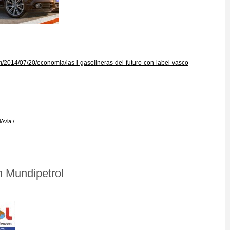
m/2014/07/20/economia/las-i-gasolineras-del-futuro-con-label-vasco
iAvia
n Mundipetrol