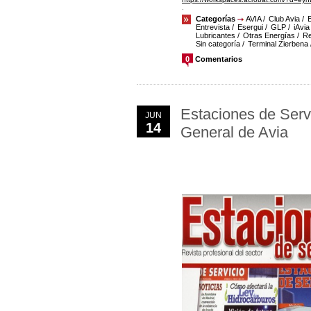
.
Categorías
AVIA
Club Avia
Entrevista
Esergui
GLP
iAvia
Lubricantes
Otras Energías
Re
Sin categoría
Terminal Zierbena
0
Comentarios
Estaciones de Servi
JUN
14
General de Avia