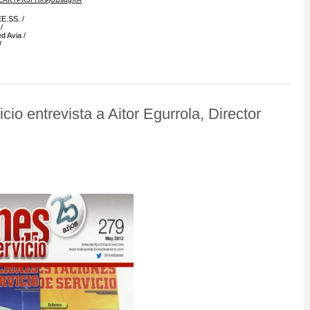
EE.SS.
d Avia
cio entrevista a Aitor Egurrola, Director