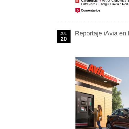
Categorías
AVIA
Club Avia
Entrevista
Esergui
iAvia
Red 
0
Comentarios
Reportaje iAvia en
JUL
20