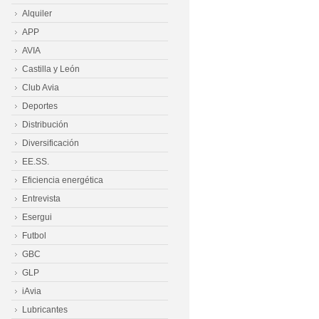
Alquiler
APP
AVIA
Castilla y León
Club Avia
Deportes
Distribución
Diversificación
EE.SS.
Eficiencia energética
Entrevista
Esergui
Futbol
GBC
GLP
iAvia
Lubricantes