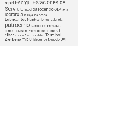
Estaciones de
Esergui
rapid
Servicio
gasocentro
futbol
GLP
iavia
iberdrola
la rioja
los arcos
Lubricantes
Nombramientos
palencia
patrocinio
patrocinios
Primagas
sd
primera division
Promociones
renfe
eibar
Terminal
socios
Sostenibilidad
Zierbena
TVE
Unidades de Negocio
UPI