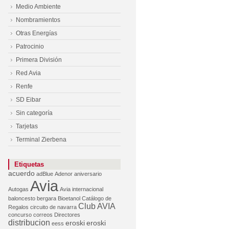
Medio Ambiente
Nombramientos
Otras Energías
Patrocinio
Primera División
Red Avia
Renfe
SD Eibar
Sin categoría
Tarjetas
Terminal Zierbena
Etiquetas
acuerdo
adBlue
Adenor
aniversario
Avia
Autogas
Avia internacional
baloncesto
bergara
Bioetanol
Catálogo de
Club AVIA
Regalos
circuito de navarra
concurso
correos
Directores
distribucion
eroski
eroski
eess