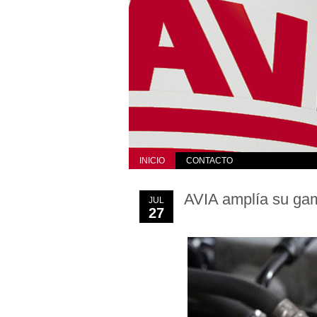
INICIO
CONTACTO
AVIA amplía su gam
JUL
27