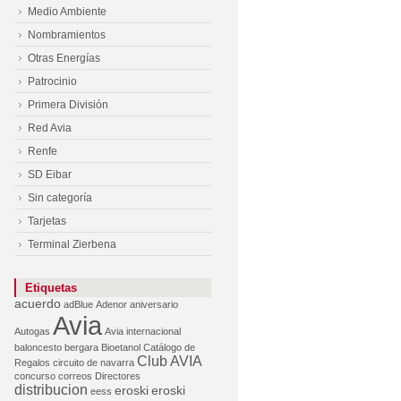
Medio Ambiente
Nombramientos
Otras Energías
Patrocinio
Primera División
Red Avia
Renfe
SD Eibar
Sin categoría
Tarjetas
Terminal Zierbena
Etiquetas
acuerdo
adBlue
Adenor
aniversario
Avia
Autogas
Avia internacional
baloncesto
bergara
Bioetanol
Catálogo de
Club AVIA
Regalos
circuito de navarra
concurso
correos
Directores
distribucion
eroski
eroski
eess