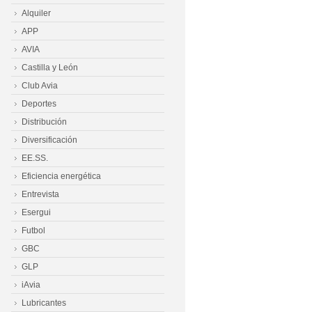
Alquiler
APP
AVIA
Castilla y León
Club Avia
Deportes
Distribución
Diversificación
EE.SS.
Eficiencia energética
Entrevista
Esergui
Futbol
GBC
GLP
iAvia
Lubricantes